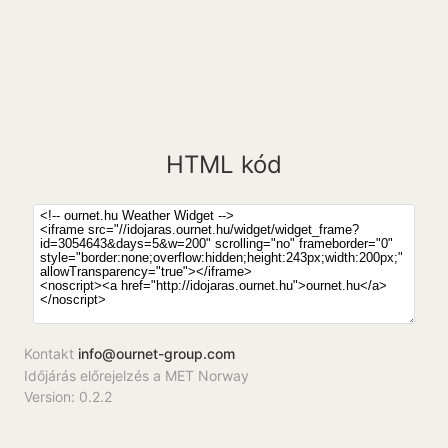
HTML kód
Kontakt
info@ournet-group.com
Időjárás előrejelzés a MET Norway
Version: 0.2.2