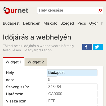
ur
net
Budapest
Debrecen
Miskolc
Szeged
Pécs
Győr
Ny
Időjárás a webhelyén
Töltsd be az időjárás a webhelyedre bármely
településen - Magyarországon.
Widget 1
Widget 2
Hely
nap:
Szöveg szín:
Határszín:
Vissza szín: