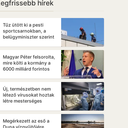
egfrissebb hírek
Tűz ütött ki a pesti
sportcsarnokban, a
belügyminiszter szerint
veszélyben az Európa-
bajnokság
Magyar Péter felsorolta,
mire költi a kormány a
6000 milliárd forintos
uniós forrást
Új, természetben nem
létező vírusokat hoztak
létre mesterséges
intelligenciával
Megérkezett az eső a
Duna vízgyűjtőjére