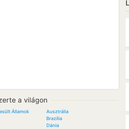
L
zerte a világon
esült Államok
Ausztrália
Brazília
Dánia