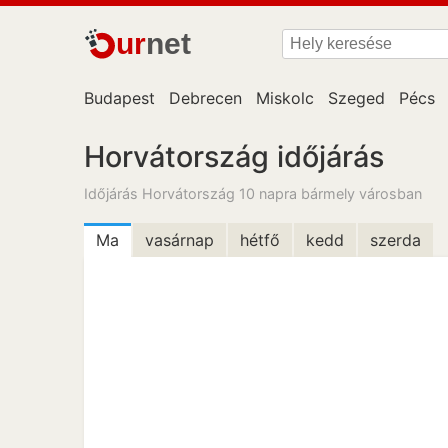
ur
net
Budapest
Debrecen
Miskolc
Szeged
Pécs
Horvátország időjárás
Időjárás Horvátország 10 napra bármely városban
Ma
vasárnap
hétfő
kedd
szerda