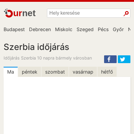
ur
net
Budapest
Debrecen
Miskolc
Szeged
Pécs
Győr
Ny
Szerbia időjárás
Időjárás Szerbia 10 napra bármely városban
Ma
péntek
szombat
vasárnap
hétfő