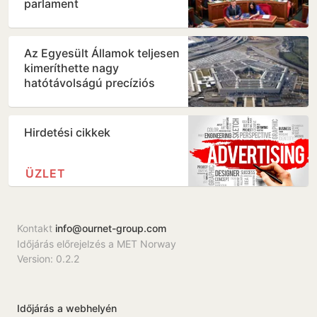
parlament
Az Egyesült Államok teljesen
kimeríthette nagy
hatótávolságú precíziós
rakétakészleteit az iráni…
Hirdetési cikkek
ÜZLET
Kontakt
info@ournet-group.com
Időjárás előrejelzés a MET Norway
Version: 0.2.2
Időjárás a webhelyén