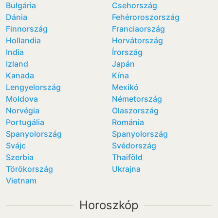
Bulgária
Csehország
Dánia
Fehéroroszország
Finnország
Franciaország
Hollandia
Horvátország
India
Írország
Izland
Japán
Kanada
Kína
Lengyelország
Mexikó
Moldova
Németország
Norvégia
Olaszország
Portugália
Románia
Spanyolország
Spanyolország
Svájc
Svédország
Szerbia
Thaiföld
Törökország
Ukrajna
Vietnam
Horoszkóp