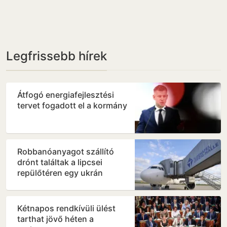
Legfrissebb hírek
Átfogó energiafejlesztési
tervet fogadott el a kormány
Robbanóanyagot szállító
drónt találtak a lipcsei
repülőtéren egy ukrán
teherszállító gép közelében
Kétnapos rendkívüli ülést
tarthat jövő héten a